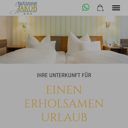
0
×
24. bis 31. August
Warenkorb ist leer
2 Erwachsene
Unterkunft
Wellness
Aktivitäten
IHRE UNTERKUNFT FÜR
Kontakt
EINEN
Jetzt buchen
ERHOLSAMEN
+49 8362 9132-0
URLAUB