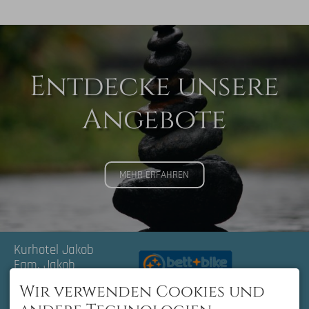
Entdecke unsere
Angebote
MEHR ERFAHREN
Kurhotel Jakob
Fam. Jakob
Schwärzerweg 6
Wir verwenden Cookies und
87629 Füssen |