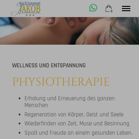
0
×
23. bis 30. August
Warenkorb ist leer
2 Erwachsene
Unterkunft
WELLNESS UND ENTSPANNUNG
Wellness
PHYSIOTHERAPIE
Aktivitäten
Kontakt
Jetzt buchen
Erholung und Erneuerung des ganzen
Menschen
Regeneration von Körper, Geist und Seele
+49 8362 9132-0
Wiederfinden von Zeit, Muse und Besinnung
Spaß und Freude an einem gesunden Leben.