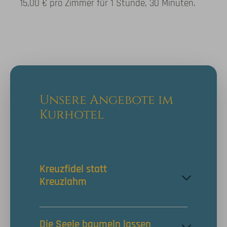
15,00 € pro Zimmer für 1 Stunde, 30 Minuten.
Unsere Angebote im
Kurhotel
Kreuzfidel statt
Kreuzlahm
7 Übernachtungen mit
Frühstücksbuffet
Die Seele baumeln lassen