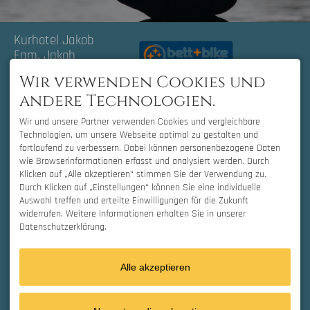
Kurhotel Jakob
Fam. Jakob
Schwärzerweg 6
Wir verwenden Cookies und
87629 Füssen |
andere Technologien.
Deutschland
Tel.
+49 8362 9132-0
Wir und unsere Partner verwenden Cookies und vergleichbare
Fax. +49 8362 9132-70
Technologien, um unsere Webseite optimal zu gestalten und
info@kurhotel-
fortlaufend zu verbessern. Dabei können personenbezogene Daten
jakob.de
wie Browserinformationen erfasst und analysiert werden. Durch
Klicken auf „Alle akzeptieren“ stimmen Sie der Verwendung zu.
Durch Klicken auf „Einstellungen“ können Sie eine individuelle
Facebook
Auswahl treffen und erteilte Einwilligungen für die Zukunft
widerrufen. Weitere Informationen erhalten Sie in unserer
Instagram
Datenschutzerklärung.
Whats App
Alle akzeptieren